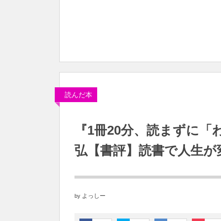
読んだ本
『1冊20分、読まずに「
弘【書評】読書で人生が変
よっしー
by