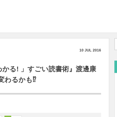
10
JUL
2016
わかる! 」すごい読書術』渡邊康
わるかも⁉︎