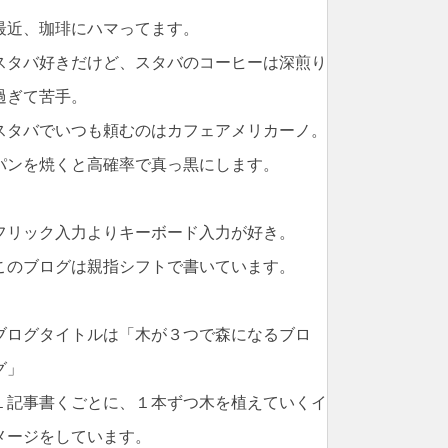
最近、珈琲にハマってます。
スタバ好きだけど、スタバのコーヒーは深煎り
過ぎて苦手。
スタバでいつも頼むのはカフェアメリカーノ。
パンを焼くと高確率で真っ黒にします。
フリック入力よりキーボード入力が好き。
このブログは親指シフトで書いています。
ブログタイトルは「木が３つで森になるブロ
グ」
１記事書くごとに、１本ずつ木を植えていくイ
メージをしています。