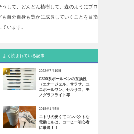
そうして、どんどん植樹して、森のようにブロ
グも自分自身も豊かに成長していくことを目指
しています。
よく読まれている記事
2022年7月10日
1
C300系ボールペンの互換性
（エナージェル、サラサ、ユ
ニボールワン、セルサス、モ
ノグラフライト等...
2018年1月5日
2
ニトリの安くてコンパクトな
電動ミルは、コーヒー初心者
に最適！！