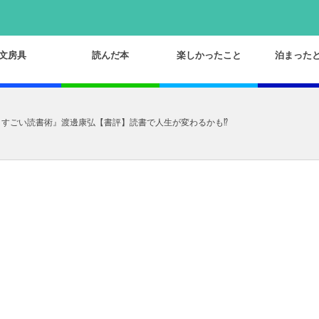
文房具
読んだ本
楽しかったこと
泊まった
 」すごい読書術』渡邊康弘【書評】読書で人生が変わるかも⁉︎