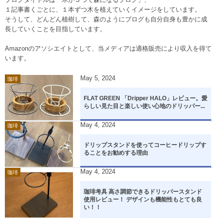
１記事書くごとに、１本ずつ木を植えていくイメージをしています。
そうして、どんどん植樹して、森のようにブログも自分自身も豊かに成
長していくことを目指しています。
Amazonのアソシエイトとして、当メディアは適格販売により収入を得て
います。
May
5
,
2024
珈琲
FLAT GREEN 「Dripper HALO」レビュー。愛
らしい見た目と楽しい使い心地のドリッパー...
May
4
,
2024
珈琲
ドリップスタンドを使ってコーヒードリップす
ることをお勧めする理由
May
4
,
2024
珈琲
珈琲考具 高さ調節できるドリッパースタンド
使用レビュー！ デザインも機能性もとても良
い！！