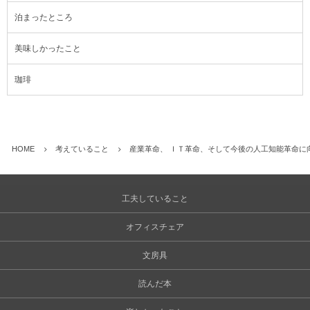
泊まったところ
美味しかったこと
珈琲
HOME
考えていること
産業革命、 ＩＴ革命、そして今後の人工知能革命に
工夫していること
オフィスチェア
文房具
読んだ本