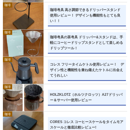
珈琲
珈琲考具 高さ調節できるドリッパースタンド
使用レビュー！ デザインも機能性もとても良
い！！
珈琲
珈琲考具の茶考具 ドリッパー&スタンドは、手
軽にコーヒードリップスタンドとして楽しめる
ドリップツール！
珈琲
コレス フリータイムケトル使用レビュー！ デ
ザイン性と機能性を兼ね備えたケトルに出会え
てうれしい
珈琲
HOLZKLOTZ（ホルツクロッツ）A27ドリッパ
ー＆サーバー使用レビュー
珈琲
CORES コレス コーヒースケールをタイムモア
スケールと徹底比較レビュー!