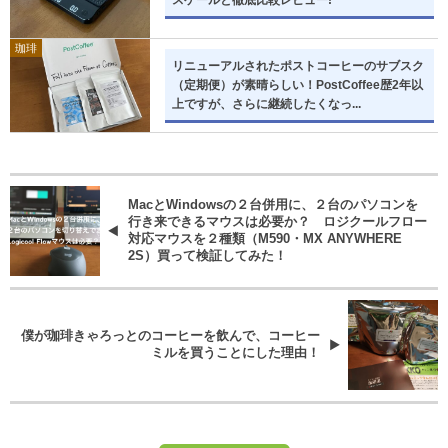
スケールと徹底比較レビュー!
珈琲
リニューアルされたポストコーヒーのサブスク
（定期便）が素晴らしい！PostCoffee歴2年以
上ですが、さらに継続したくなっ...
MacとWindowsの２台併用に、２台のパソコンを
行き来できるマウスは必要か？ ロジクールフロー
対応マウスを２種類（M590・MX ANYWHERE
2S）買って検証してみた！
僕が珈琲きゃろっとのコーヒーを飲んで、コーヒー
ミルを買うことにした理由！