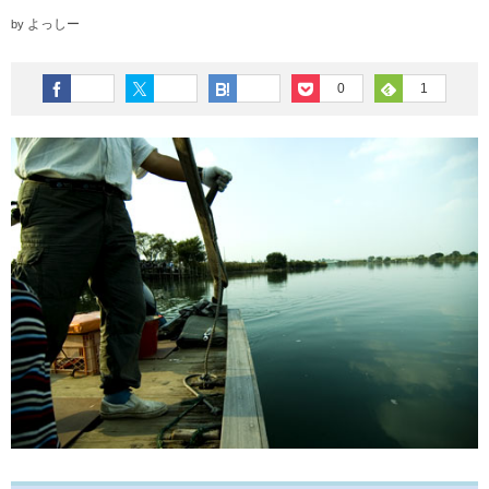
よっしー
by
0
1