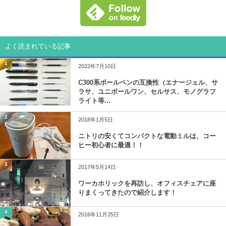
よく読まれている記事
1
2022年7月10日
C300系ボールペンの互換性（エナージェル、サ
ラサ、ユニボールワン、セルサス、モノグラフ
ライト等...
2
2018年1月5日
ニトリの安くてコンパクトな電動ミルは、コー
ヒー初心者に最適！！
3
2017年5月14日
ワーカホリックを再訪し、オフィスチェアに座
りまくってきたので紹介します！
4
2016年11月25日