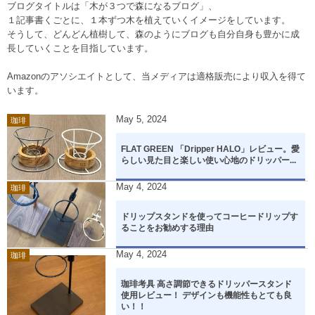
ブログタイトルは「木が３つで森になるブログ」、
１記事書くごとに、１本ずつ木を植えていくイメージをしています。
そうして、どんどん植樹して、森のようにブログも自分自身も豊かに成
長していくことを目指しています。
Amazonのアソシエイトとして、当メディアは適格販売により収入を得て
います。
May
5
,
2024
珈琲
FLAT GREEN 「Dripper HALO」レビュー。愛
らしい見た目と楽しい使い心地のドリッパー...
May
4
,
2024
珈琲
ドリップスタンドを使ってコーヒードリップす
ることをお勧めする理由
May
4
,
2024
珈琲
珈琲考具 高さ調節できるドリッパースタンド
使用レビュー！ デザインも機能性もとても良
い！！