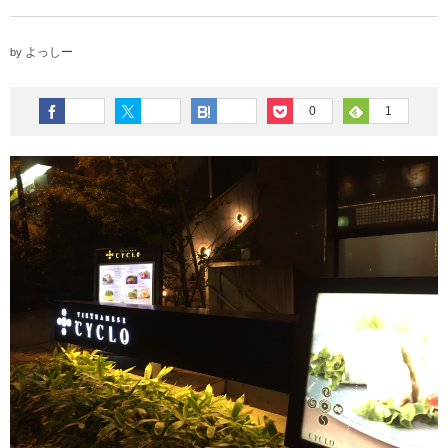
よっしー
by
0
1