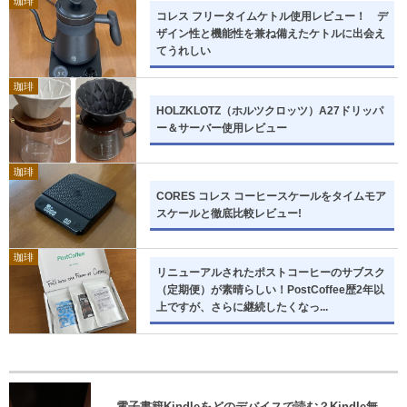
珈琲
コレス フリータイムケトル使用レビュー！ デ
ザイン性と機能性を兼ね備えたケトルに出会え
てうれしい
珈琲
HOLZKLOTZ（ホルツクロッツ）A27ドリッパ
ー＆サーバー使用レビュー
珈琲
CORES コレス コーヒースケールをタイムモア
スケールと徹底比較レビュー!
珈琲
リニューアルされたポストコーヒーのサブスク
（定期便）が素晴らしい！PostCoffee歴2年以
上ですが、さらに継続したくなっ...
電子書籍Kindleをどのデバイスで読む？Kindle無