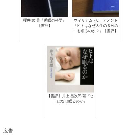
櫻井 武 著『睡眠の科学』
ウィリアム・C・デメント
【書評】
『ヒトはなぜ人生の３分の
１も眠るのか？』【書評】
【書評】井上 昌次郎 著『ヒ
トはなぜ眠るのか』
広告