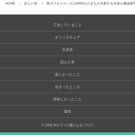
HOME
読んだ本
東川スタイル―人口8000人のまちが共創する未来の価値基準
工夫していること
オフィスチェア
文房具
読んだ本
楽しかったこと
泊まったところ
美味しかったこと
珈琲
©
2026
木が３つで森になるブログ
.