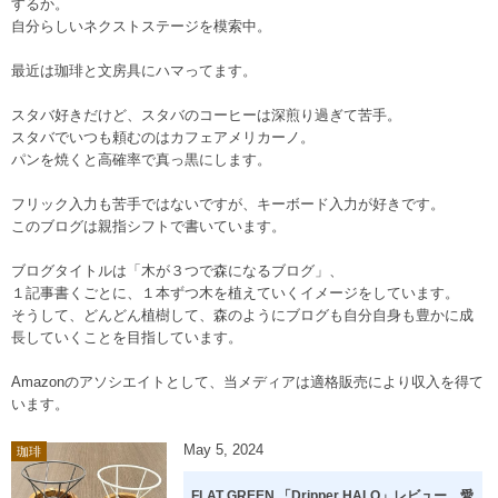
するか。
自分らしいネクストステージを模索中。
最近は珈琲と文房具にハマってます。
スタバ好きだけど、スタバのコーヒーは深煎り過ぎて苦手。
スタバでいつも頼むのはカフェアメリカーノ。
パンを焼くと高確率で真っ黒にします。
フリック入力も苦手ではないですが、キーボード入力が好きです。
このブログは親指シフトで書いています。
ブログタイトルは「木が３つで森になるブログ」、
１記事書くごとに、１本ずつ木を植えていくイメージをしています。
そうして、どんどん植樹して、森のようにブログも自分自身も豊かに成
長していくことを目指しています。
Amazonのアソシエイトとして、当メディアは適格販売により収入を得て
います。
May
5
,
2024
珈琲
FLAT GREEN 「Dripper HALO」レビュー。愛