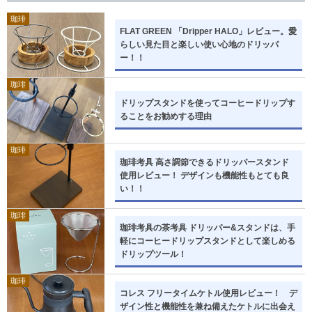
珈琲
FLAT GREEN 「Dripper HALO」レビュー。愛
らしい見た目と楽しい使い心地のドリッパ
ー！！
珈琲
ドリップスタンドを使ってコーヒードリップす
ることをお勧めする理由
珈琲
珈琲考具 高さ調節できるドリッパースタンド
使用レビュー！ デザインも機能性もとても良
い！！
珈琲
珈琲考具の茶考具 ドリッパー&スタンドは、手
軽にコーヒードリップスタンドとして楽しめる
ドリップツール！
珈琲
コレス フリータイムケトル使用レビュー！ デ
ザイン性と機能性を兼ね備えたケトルに出会え