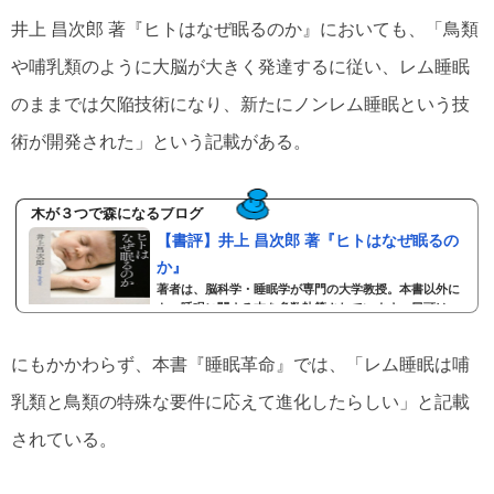
井上 昌次郎 著『ヒトはなぜ眠るのか』においても、「鳥類
や哺乳類のように大脳が大きく発達するに従い、レム睡眠
のままでは欠陥技術になり、新たにノンレム睡眠という技
術が開発された」という記載がある。
木が３つで森になるブログ
【書評】井上 昌次郎 著『ヒトはなぜ眠るの
か』
著者は、脳科学・睡眠学が専門の大学教授。本書以外に
も、睡眠に関する本を多数執筆されています。冒頭は、
タイトル通り、人はなぜ眠るのかというテーマで始まり
ます。睡眠本は、ほとんどテーマが決まっていますね
にもかかわらず、本書『睡眠革命』では、「レム睡眠は哺
（笑）冒頭では、この答えが示されず、「この本のなか
でわかりやすく示したい」と書かれています。レム睡眠
乳類と鳥類の特殊な要件に応えて進化したらしい」と記載
とノンレム睡眠そして、本書もまずはレム睡眠とノンレ
ム睡眠の説明に移ります。ノンレム睡眠は、浅い状態と
されている。
深い状態に分けられますが、著者は脳が眠る深いノンレ
ム睡眠を”ぐっすり眠る睡眠”、身体が眠るレム睡眠を”...