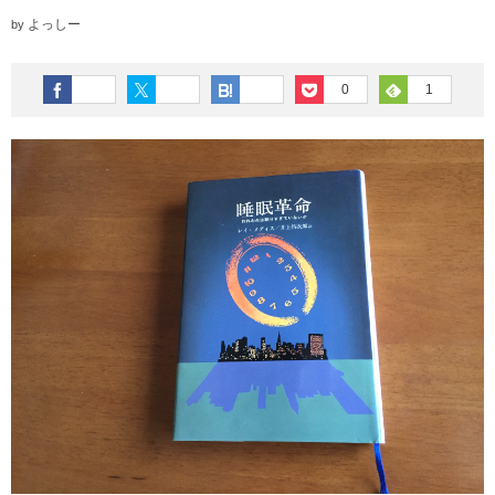
よっしー
by
0
1