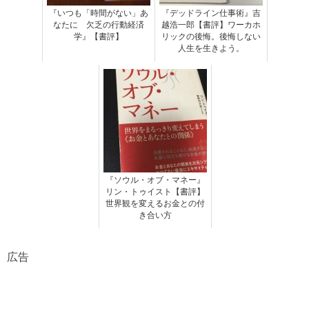
『いつも「時間がない」あ
『デッドライン仕事術』吉
なたに 欠乏の行動経済
越浩一郎【書評】ワーカホ
学』【書評】
リックの後悔。後悔しない
人生を生きよう。
『ソウル・オブ・マネー』
リン・トゥイスト【書評】
世界観を変えるお金との付
き合い方
広告