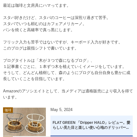
最近は珈琲と文房具にハマってます。
スタバ好きだけど、スタバのコーヒーは深煎り過ぎて苦手。
スタバでいつも頼むのはカフェアメリカーノ。
パンを焼くと高確率で真っ黒にします。
フリック入力も苦手ではないですが、キーボード入力が好きです。
このブログは親指シフトで書いています。
ブログタイトルは「木が３つで森になるブログ」、
１記事書くごとに、１本ずつ木を植えていくイメージをしています。
そうして、どんどん植樹して、森のようにブログも自分自身も豊かに成
長していくことを目指しています。
Amazonのアソシエイトとして、当メディアは適格販売により収入を得て
います。
May
5
,
2024
珈琲
FLAT GREEN 「Dripper HALO」レビュー。愛
らしい見た目と楽しい使い心地のドリッパー...