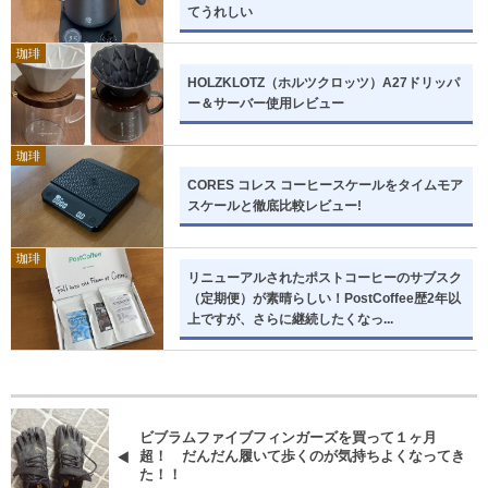
てうれしい
珈琲
HOLZKLOTZ（ホルツクロッツ）A27ドリッパ
ー＆サーバー使用レビュー
珈琲
CORES コレス コーヒースケールをタイムモア
スケールと徹底比較レビュー!
珈琲
リニューアルされたポストコーヒーのサブスク
（定期便）が素晴らしい！PostCoffee歴2年以
上ですが、さらに継続したくなっ...
ビブラムファイブフィンガーズを買って１ヶ月
超！ だんだん履いて歩くのが気持ちよくなってき
た！！