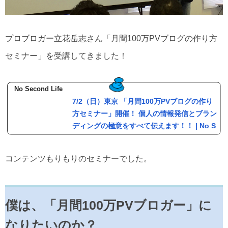
プロブロガー立花岳志さん「月間100万PVブログの作り方
セミナー」を受講してきました！
No Second Life
7/2（日）東京 「月間100万PVブログの作り
方セミナー」開催！ 個人の情報発信とブラン
ディングの極意をすべて伝えます！！ | No S
econd Life
東京でセミナー開催のお知らせです！ 7月2日（日）に東京の虎ノ門で、「月間10
0万PVブログの作り方セミナー」を開催します！ 人気ブログを作りたい方、ブロ
コンテンツもりもりのセミナーでした。
グとSNSによる情報発信で人生を劇的に変えたい方、ぜひご参加ください！ 7/2
（日）東京 「月間100万PVブログの作り方セミナー」開催！ 個人の情報発信とブ
ランディングの極意をすべて伝えます！！ 情報革命の時代は誰でも突然有名人に
なれる 21世紀は「情報革命」の時代と言われています。 情報革命によって、僕た
ちが得た一番劇的な変化とは、PCやiPhoneを手に入れたことではあ...
僕は、「月間100万PVブロガー」に
なりたいのか？