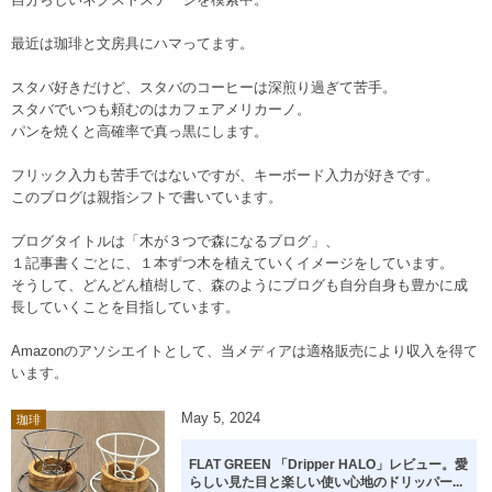
自分らしいネクストステージを模索中。
最近は珈琲と文房具にハマってます。
スタバ好きだけど、スタバのコーヒーは深煎り過ぎて苦手。
スタバでいつも頼むのはカフェアメリカーノ。
パンを焼くと高確率で真っ黒にします。
フリック入力も苦手ではないですが、キーボード入力が好きです。
このブログは親指シフトで書いています。
ブログタイトルは「木が３つで森になるブログ」、
１記事書くごとに、１本ずつ木を植えていくイメージをしています。
そうして、どんどん植樹して、森のようにブログも自分自身も豊かに成
長していくことを目指しています。
Amazonのアソシエイトとして、当メディアは適格販売により収入を得て
います。
May
5
,
2024
珈琲
FLAT GREEN 「Dripper HALO」レビュー。愛
らしい見た目と楽しい使い心地のドリッパー...