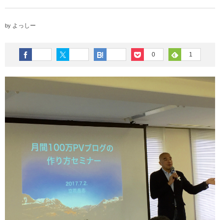
よっしー
by
0
1