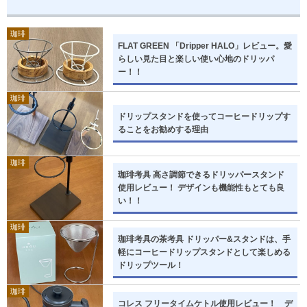
珈琲
FLAT GREEN 「Dripper HALO」レビュー。愛
らしい見た目と楽しい使い心地のドリッパ
ー！！
珈琲
ドリップスタンドを使ってコーヒードリップす
ることをお勧めする理由
珈琲
珈琲考具 高さ調節できるドリッパースタンド
使用レビュー！ デザインも機能性もとても良
い！！
珈琲
珈琲考具の茶考具 ドリッパー&スタンドは、手
軽にコーヒードリップスタンドとして楽しめる
ドリップツール！
珈琲
コレス フリータイムケトル使用レビュー！ デ