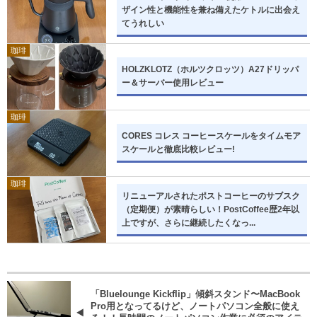
ザイン性と機能性を兼ね備えたケトルに出会え
てうれしい
珈琲
HOLZKLOTZ（ホルツクロッツ）A27ドリッパ
ー＆サーバー使用レビュー
珈琲
CORES コレス コーヒースケールをタイムモア
スケールと徹底比較レビュー!
珈琲
リニューアルされたポストコーヒーのサブスク
（定期便）が素晴らしい！PostCoffee歴2年以
上ですが、さらに継続したくなっ...
「Bluelounge Kickflip」傾斜スタンド〜MacBook
Pro用となってるけど、ノートパソコン全般に使え