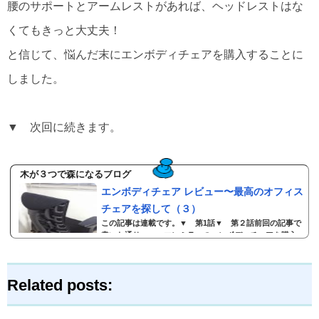
腰のサポートとアームレストがあれば、ヘッドレストはな
くてもきっと大丈夫！
と信じて、悩んだ末にエンボディチェアを購入することに
しました。
▼ 次回に続きます。
木が３つで森になるブログ
エンボディチェア レビュー〜最高のオフィス
チェアを探して（３）
この記事は連載です。▼ 第1話▼ 第２話前回の記事で
書いた通り、ハーマンミラーのエンボディチェアを購入
したので、そのレビュー記事です。エンボディチェアが
届いた！2014年6月29日に大塚家具で買って2014年7月12
日に届きました。初めての高級オフィスチェア！座って
Related posts:
仕事をするのを心待ちにしていました！！２週間足らず
ですが、どれほど待ちわびたことか。遠足を待つこども
のような初めての彼女との初デートを待つようなiPhone