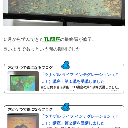
５月から学んできた
TLI講座
の最終講が修了。
長いようであっという間の期間でした。
木が３つで森になるブログ
「ツナゲル ライフ インテグレーション（Ｔ
ＬＩ）講座」第１講を受講しました
自分と向き合う講座 TLI講座の第１講を受講しました。
プロブロガーの立花岳志さんとカウンセラーで音楽療法
士の大塚彩子さんご夫妻が講師の講座です。２日間 x ４
講，合計８日間の講座の第１講です。TLI講座のテーマ・
人生の主導権を自分自身に取り戻し、自分の意志を実現
木が３つで森になるブログ
して生きる。 ・これからの世の中に、本当に人が幸せに
「ツナゲル ライフ インテグレーション（Ｔ
なる新しい価値を創り出し、自ら生きて発信する人にな
る。 ・そのために「あり方」と「やり方」を統合する。
ＬＩ）講座」第２講を受講しました
第１講では，まず「あり方」についての講座でした。ま