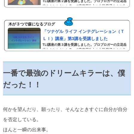
TLI講座の第２講を受講しました。プロブロガーの立花岳
ずは，自分自身と向き合い，自分を理解するこ...
志さんとカウンセラーで音楽療法士の大塚 彩子さんご夫
妻が講師の講座です。２日間×４講、合計８日間の講座の
第２講です。TLI講座のテーマ・人生の主導権を自分自身
に取り戻し、自分の意志を実現して生きる。 ・これから
木が３つで森になるブログ
の世の中に、本当に人が幸せになる新しい価値を創り出
「ツナゲル ライフ インテグレーション（Ｔ
し、自ら生きて発信する人になる。 ・そのために「あり
方」と「やり方」を統合する。第１講の記事はこちら第
ＬＩ）講座」第3講を受講しました
２講では，第１講でも触れたビリーフについての深堀、
TLI講座の第３講を受講しました。プロブロガーの立花岳
無自覚にそれが現実に投影されていることに...
志さんとカウンセラーで音楽療法士の大塚 彩子さんご夫
妻が講師の講座です。２日間×４講、合計８日間の講座の
第３講です。TLI講座のテーマ ・人生の主導権を自分自身
に取り戻し、自分の意志を実現して生きる。 ・これから
の世の中に、本当に人が幸せになる新しい価値を創り出
一番で最強のドリームキラーは、僕
し、自ら生きて発信する人になる。 ・そのために「あり
方」と「やり方」を統合する。第１講の記事はこちら第
だった！！
２講の記事はこちら第２講 受講後第２講 受講後、毎日苦
しんできました。第２講で僕は、自分が好...
何かを望んだり、願ったり、そんなときすぐに自分が自分
を否定している。
ほんと一瞬の出来事。