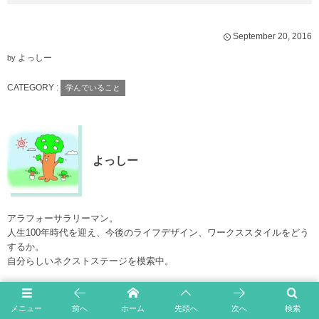
September
20
,
2016
よっしー
by
CATEGORY :
学んでいること
よっしー
アラフォーサラリーマン。
人生100年時代を迎え、今後のライフデザイン、ワークススタイルをどう
するか。
自分らしいネクストステージを模索中。
最近は珈琲と文房具にハマってます。
メニュー
前へ
ホーム
先頭へ
次へ
検索
スタバ好きだけど、スタバのコーヒーは深煎り過ぎて苦手。