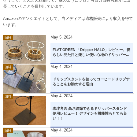
そうして、どんどん植樹して、森のようにブログも自分自身も豊かに成
長していくことを目指しています。
Amazonのアソシエイトとして、当メディアは適格販売により収入を得て
います。
May
5
,
2024
珈琲
FLAT GREEN 「Dripper HALO」レビュー。愛
らしい見た目と楽しい使い心地のドリッパー...
May
4
,
2024
珈琲
ドリップスタンドを使ってコーヒードリップす
ることをお勧めする理由
May
4
,
2024
珈琲
珈琲考具 高さ調節できるドリッパースタンド
使用レビュー！ デザインも機能性もとても良
い！！
May
4
,
2024
珈琲