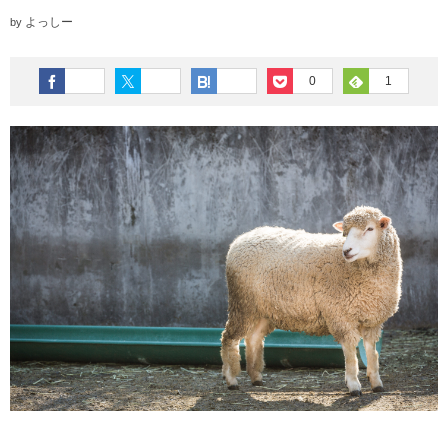
よっしー
by
0
1