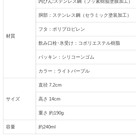
内びん:ステンレス鋼（フッ素樹脂塗膜加工）
胴部：ステンレス鋼（セラミック塗装加工）
フタ：ポリプロピレン
材質
飲み口栓･氷受け：コポリエステル樹脂
パッキン：シリコーンゴム
カラー：ライトパープル
直径 7.2cm
サイズ
高さ 14cm
重さ 約190g
容量
約240ml