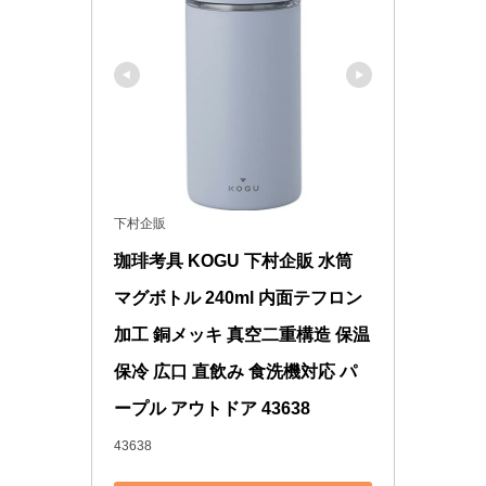
下村企販
珈琲考具 KOGU 下村企販 水筒 
マグボトル 240ml 内面テフロン
加工 銅メッキ 真空二重構造 保温 
保冷 広口 直飲み 食洗機対応 パ
ープル アウトドア 43638
43638