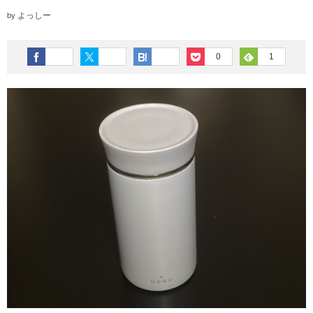
よっしー
by
0
1