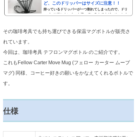
ど、このドリッパーはサイズに注意！！
持っているドリッパーが一つ割れてしまったので、ドリ
ッパーは他にもいくつも持っているんですが、せっかく
なので前から使ってみたかったドリッパーを購入しまし
た。今回購入したのは、珈琲考具のドリッパーです。Am
azon、楽天、ヤフーショッピング等の他、JRE MALLと
その珈琲考具でも持ち運びできる保温マグボトルが販売さ
いうECサイトでも販売されています。とにかく、デザイ
ンに惹かれて、現物を見てみたい、使ってみたい、と思
れています。
ってました。デザインや使い心地は期待通りで、とても
良かったんですが、サイズ選びには注意が必要です。こ
今回は、珈琲考具 テフロンマグボトル のご紹介です。
の記事では、サイズの使用感を中心に説明します。▼こ...
これもFellow Carter Move Mug (フェロー カーター ムーブ
マグ) 同様、コーヒー好きの願いをかなえてくれるボトルで
す。
仕様