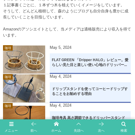
１記事書くごとに、１本ずつ木を植えていくイメージをしています。
そうして、どんどん植樹して、森のようにブログも自分自身も豊かに成
長していくことを目指しています。
Amazonのアソシエイトとして、当メディアは適格販売により収入を得て
います。
May
5
,
2024
珈琲
FLAT GREEN 「Dripper HALO」レビュー。愛
らしい見た目と楽しい使い心地のドリッパー...
May
4
,
2024
珈琲
ドリップスタンドを使ってコーヒードリップす
ることをお勧めする理由
May
4
,
2024
珈琲
珈琲考具 高さ調節できるドリッパースタンド
使用レビュー！ デザインも機能性もとても良
い！！
メニュー
前へ
ホーム
先頭へ
次へ
検索