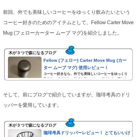
前回、外でも美味しいコーヒーをゆっくり飲みたいという
コーヒー好きのためのアイテムとして、Fellow Carter Move
Mug (フェローカーター ムーブ マグ)を紹介しました。
木が３つで森になるブログ
Fellow (フェロー) Carter Move Mug (カー
ター ムーブ マグ) 使用レビュー！
コーヒー好きなら、外でも美味しいコーヒーをゆっくり
飲みたいですよね。外でも缶コーヒーではなく、淹れた
てのコーヒーを飲みたい。仕事場やカフェなんかでも温
かいコーヒーを作業しながらゆっくり飲みたい。そんな
そして、前にブログで紹介していますが、珈琲考具のドリ
コーヒー好きの願いをかなえてくれるタンブラーの紹介
です。材質本体：ステンレス鋼(外側：粉体塗装、内側：
ッパーを愛用しています。
セラミック塗膜)フタ： ステンレス鋼(粉体塗装)、ポリプ
ロピレンパッキン：シリコーンゴムスプラッシュガー
ド：ステンレス鋼、ポリプロピレンサイズ（全サイズ共
通）本体直径77mm、口径62mm8oz（230ml）：高さ1
木が３つで森になるブログ
2...
珈琲考具ドリッパーレビュー！ とてもいいけ