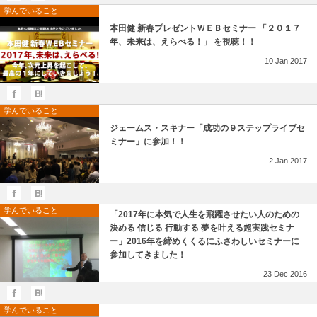
学んでいること
本田健 新春プレゼントＷＥＢセミナー 「２０１７
年、未来は、えらべる！」 を視聴！！
10
Jan
2017
学んでいること
ジェームス・スキナー「成功の９ステップライブセ
ミナー」に参加！！
2
Jan
2017
学んでいること
「2017年に本気で人生を飛躍させたい人のための
決める 信じる 行動する 夢を叶える超実践セミナ
ー」2016年を締めくくるにふさわしいセミナーに
参加してきました！
23
Dec
2016
学んでいること