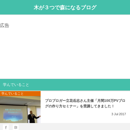
木が３つで森になるブログ
広告
学んでいること
学んでいること
プロブロガー立花岳志さん主催「月間100万PVブロ
グの作り方セミナー」を受講してきました！
3
Jul
2017