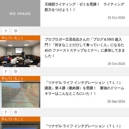
天狼院ライティング・ゼミを受講！ ライティング
筋力をつけよう！！
31
Oct
2016
学んでいること
プロブロガー立花岳志さんの「ブログ＆SNS 超入
門！「好きなことだけして食っていく人」になるた
めの ファーストステップセミナー」に参加してきま
した！
25
Oct
2016
学んでいること
「ツナゲル ライフ インテグレーション（ＴＬＩ）
講座」第４講（最終講）を受講！ 最強のドリーム
キラーはこんなところにいた！！
20
Sep
2016
学んでいること
「ツナゲル ライフ インテグレーション（ＴＬＩ）