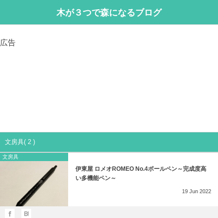
木が３つで森になるブログ
広告
文房具( 2 )
文房具
伊東屋 ロメオROMEO No.4ボールペン～完成度高
い多機能ペン～
19
Jun
2022