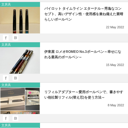
文房具
パイロット タイムライン エターナル～秀逸なコン
セプト、高いデザイン性・使用感を兼ね備えた素晴
らしいボールペン
22
May
2022
文房具
伊東屋 ロメオROMEO No.3ボールペン～幸せにな
れる最高のボールペン～
15
May
2022
文房具
リフィルアダプター～愛用ボールペンで、書きやす
い他社製リフィル(替え芯)を使う方法～
8
May
2022
文房具