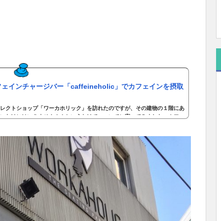
インチャージバー「caffeineholic」でカフェインを摂取
レクトショップ「ワーカホリック」を訪れたのですが、その建物の１階にあ
いわけにはいきません！！というわけで、ついでに寄ってみました。カフェ
月の「ワーカホリック」移転リニューアルに伴い、同時にオープンしたお店で
名が面白い。店名通り、カフェインを摂取するためのカフェなので、コーヒ
だけじゃありません。カフェインホリックのドリンクは、すべてコーヒー、