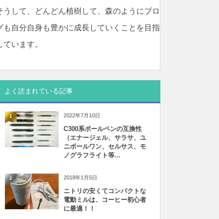
そうして、どんどん植樹して、森のようにブロ
グも自分自身も豊かに成長していくことを目指
しています。
よく読まれている記事
2022年7月10日
1
C300系ボールペンの互換性
（エナージェル、サラサ、ユ
ニボールワン、セルサス、モ
ノグラフライト等...
2018年1月5日
2
ニトリの安くてコンパクトな
電動ミルは、コーヒー初心者
に最適！！