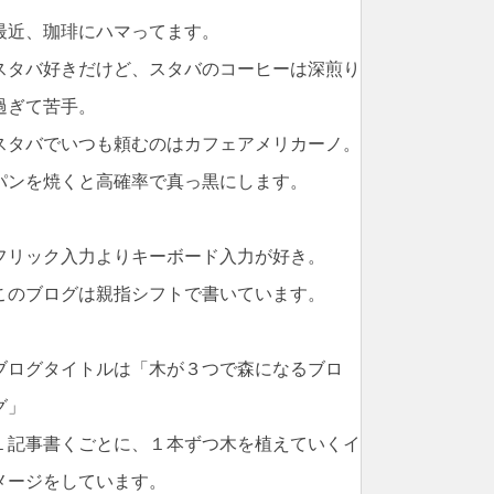
最近、珈琲にハマってます。
スタバ好きだけど、スタバのコーヒーは深煎り
過ぎて苦手。
スタバでいつも頼むのはカフェアメリカーノ。
パンを焼くと高確率で真っ黒にします。
フリック入力よりキーボード入力が好き。
このブログは親指シフトで書いています。
ブログタイトルは「木が３つで森になるブロ
グ」
１記事書くごとに、１本ずつ木を植えていくイ
メージをしています。