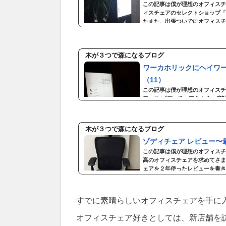
この記事は僕が理想のオフィスチ
ィスチェアのセレクトショップ「
たまた、出張ついでにオフィスチ
にありましたが、虎ノ門に移転し
りオフィスチェア探しが趣味のよ
す。その中...
木が３つで森になるブログ
ワーカホリックにヘイワ
（11）
この記事は僕が理想のオフィスチ
ワース ゾディチェアをもう一度
し前に高機能オフィスチェアをメ
ためてヘイワースのゾディチェア
を覚えてくれていて、そのときウ
木が３つで森になるブログ
上傾斜台 a...
ゾディチェア レビュー〜
この記事は僕が理想のオフィスチ
高のオフィスチェアを求めてさま
ェアを２年使ったレビューを書き
ーマン等はメッシュ素材ですが、
る座り心地ですが、ゾディチェア
らかいで...
すでに素晴らしいオフィスチェアを手に
オフィスチェア好きとしては、新店舗を