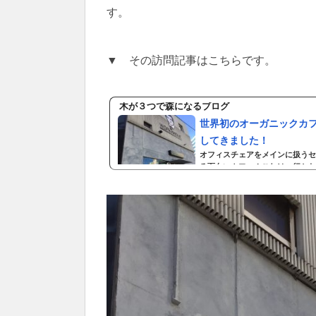
す。
▼ その訪問記事はこちらです。
木が３つで森になるブログ
世界初のオーガニックカフェ
してきました！
オフィスチェアをメインに扱うセ
る面白いカフェ！これは、行かな
インチャージ！！！2016年8
す。ワーカホリックにちなんだ店
ーはエスプレッソのみ。コーヒー
紅茶、緑茶...