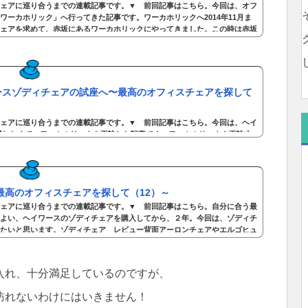
ェアに巡り合うまでの連載記事です。▼ 前回記事はこちら。今回は、オフ
ワーカホリック」へ行ってきた記事です。ワーカホリックへ2014年11月ま
ェアを求めて、赤坂にあるワーカホリックにやってきました。この時は赤坂
ています。なかなか理想のオフィスチェアに巡り会えず、この頃は、すっか
うに定着していました。ここは、いろんなオフィスチェアを取り扱っていま
ースゾディチェアの試座へ〜最高のオフィスチェアを探して
ェアに巡り合うまでの連載記事です。▼ 前回記事はこちら。今回は、ヘイ
試したくて、ワーカホリックを再訪した記事です。ワーカホリックを再訪少
インに扱うセレクトショップ「ワーカホリック」へ行きました。翌月、あら
を試したくて、またワーカホリックへやってきました。先月、訪問したこと
ィルクハーンON.の調整や座り方を教えていただいており、また購入した卓
最高のオフィスチェアを探して（12）～
ェアに巡り合うまでの連載記事です。▼ 前回記事はこちら。自分に合う最
よい、ヘイワースのゾディチェアを購入してから、２年。今回は、ゾディチ
たいと思います。ゾディチェア レビュー背面アーロンチェアやエルゴヒュ
張りがあって硬めです。とくにエルゴヒューマンなんかは、とても弾力のあ
の背面のメッシュは柔らかい布地素材です。そのため、座り心地はとても柔
入れ、十分満足しているのですが、
訪れないわけにはいきません！