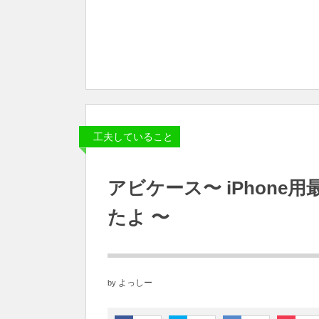
工夫していること
アビケース〜 iPhon
たよ 〜
よっしー
by