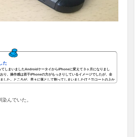
した
ってしまいましたAndroidケータイからiPhoneに変えて３ヶ月になりまし
おり、操作感は若干iPhoneの方がもっさりしているイメージでしたが、全
した。ところが、早々に落として割ってしまいました(T ^ T)コートの上か
つもりが入っておらず、そのままコンクリートに落ちてしまいました。サム
せず頑丈でしたが、やっぱりiPhoneは衝撃に弱かったです。ドコモ「ケー
馴染んでいた。