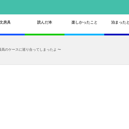
文房具
読んだ本
楽しかったこと
泊まった
e用最高のケースに巡り合ってしまったよ 〜