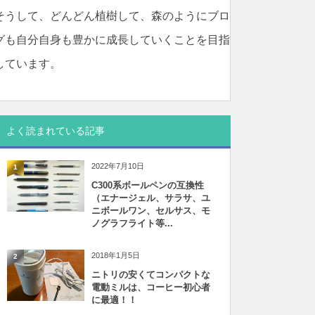
そうして、どんどん植樹して、森のようにブロ
グも自分自身も豊かに成長していくことを目指
しています。
よく読まれている記事
2022年7月10日
1
C300系ボールペンの互換性
（エナージェル、サラサ、ユ
ニボールワン、セルサス、モ
ノグラフライト等...
2018年1月5日
2
ニトリの安くてコンパクトな
電動ミルは、コーヒー初心者
に最適！！