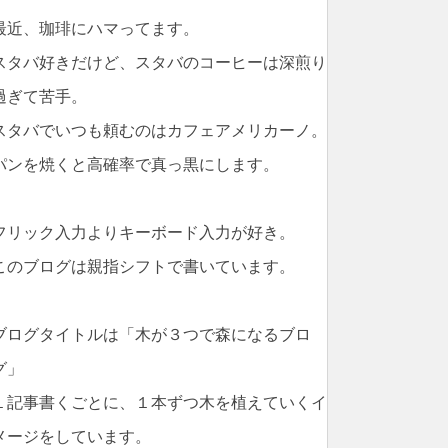
最近、珈琲にハマってます。
スタバ好きだけど、スタバのコーヒーは深煎り
過ぎて苦手。
スタバでいつも頼むのはカフェアメリカーノ。
パンを焼くと高確率で真っ黒にします。
フリック入力よりキーボード入力が好き。
このブログは親指シフトで書いています。
ブログタイトルは「木が３つで森になるブロ
グ」
１記事書くごとに、１本ずつ木を植えていくイ
メージをしています。