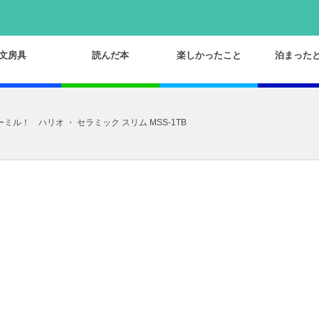
文房具
読んだ本
楽しかったこと
泊まった
ル！ ハリオ ・ セラミック スリム MSS-1TB