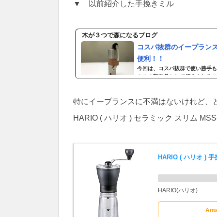
▼ 以前紹介した手挽きミル
木が３つで森になるブログ
コスパ抜群のイープラン
便利！！
今回は、コスパ抜群で使い勝手も
ミルの類似品として紹介されるこ
す。手挽きミル自分で挽いた珈琲
きました。それで、職場でも挽き
特にイープランスに不満はないけれど、
ミルの大きな違いは、手挽きか電
す。手挽き...
HARIO ( ハリオ ) セラミック スリム M
HARIO ( ハリオ 
HARIO(ハリオ)
Ama