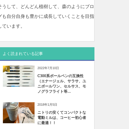
そうして、どんどん植樹して、森のようにブロ
グも自分自身も豊かに成長していくことを目指
しています。
よく読まれている記事
2022年7月10日
1
C300系ボールペンの互換性
（エナージェル、サラサ、ユ
ニボールワン、セルサス、モ
ノグラフライト等...
2018年1月5日
2
ニトリの安くてコンパクトな
電動ミルは、コーヒー初心者
に最適！！