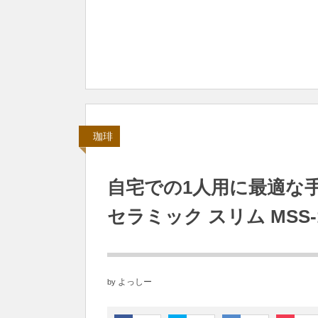
珈琲
自宅での1人用に最適な
セラミック スリム MSS-
よっしー
by