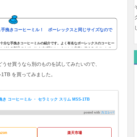
ス手挽きコーヒーミル！ ポーレックスと同じサイズなので
十分な手挽きコーヒーミルの紹介です。よく有名なポーレックスのコーヒー
とがある製品ですが、サイズが同じということも非常に使えるポイントで
を飲み始めると、以前から飲んでいるドリップパックが美味しくなくなって
たてのコーヒーを飲みたくて、手挽きミルを買うことにしました。コーヒー
どうせ買うなら別のものを試してみたいので、
動かの違い。おすすめしたい電動ミルは記事の最後にリンクを貼っていま
SS-1TB を買ってみました。
) 手挽き コーヒーミル ・ セラミック スリム MSS-1TB
posted with
カエレバ
zon
楽天市場