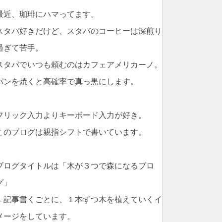
最近、珈琲にハマってます。
スタバ好きだけど、スタバのコーヒーは深煎り
過ぎて苦手。
スタバでいつも頼むのはカフェアメリカーノ。
パンを焼くと高確率で真っ黒にします。
フリック入力よりキーボード入力が好き。
このブログは親指シフトで書いています。
ブログタイトルは「木が３つで森になるブロ
グ」
１記事書くごとに、１本ずつ木を植えていくイ
メージをしています。